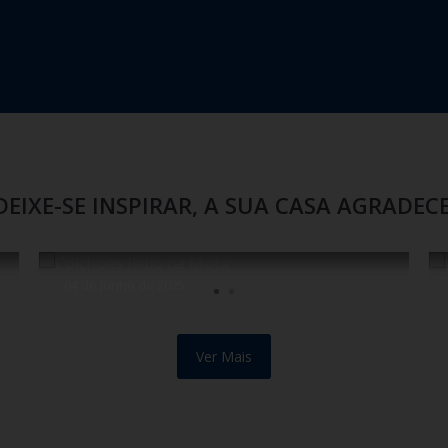
SOFÁS E CADEIRÕES
u simplesmente, para estar e relaxar! Conheça a nossa ofert
Sofás confortáveis e elegantes, p
DEIXE-SE INSPIRAR, A SUA CASA AGRADECE
04 de Junho de 2025
Como escolher o colchão
ideal.
Ver Mais